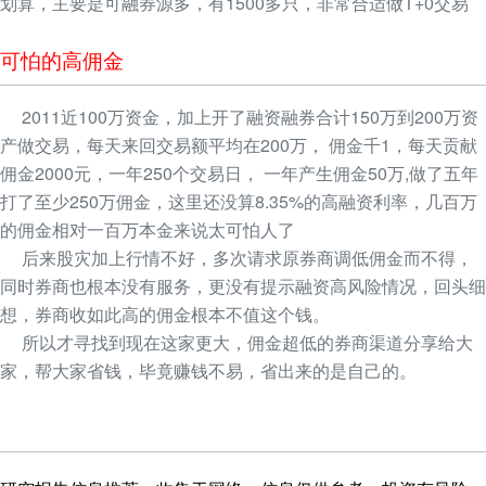
划算，主要是可融券源多，有1500多只，非常合适做T+0交易
可怕的高佣金
2011近100万资金，加上开了融资融券合计150万到200万资
产做交易，每天来回交易额平均在200万， 佣金千1，每天贡献
佣金2000元，一年250个交易日， 一年产生佣金50万,做了五年
打了至少250万佣金，这里还没算8.35%的高融资利率，几百万
的佣金相对一百万本金来说太可怕人了
后来股灾加上行情不好，多次请求原券商调低佣金而不得，
同时券商也根本没有服务，更没有提示融资高风险情况，回头细
想，券商收如此高的佣金根本不值这个钱。
所以才寻找到现在这家更大，佣金超低的券商渠道分享给大
家，帮大家省钱，毕竟赚钱不易，省出来的是自己的。