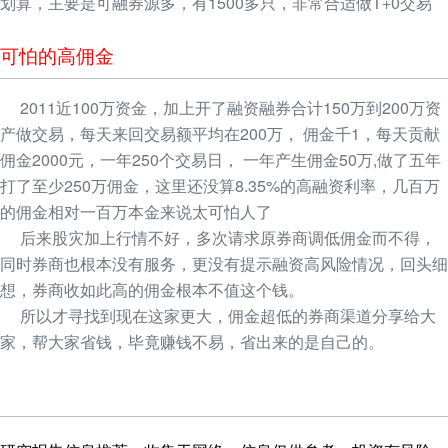
划算，主要是可融券源多，有1500多只，非常合适做T+0交易
可怕的高佣金
2011近100万资金，加上开了融资融券合计150万到200万资
产做交易，每天来回交易额平均在200万， 佣金千1，每天贡献
佣金2000元，一年250个交易日， 一年产生佣金50万,做了五年
打了至少250万佣金，这里还没算8.35%的高融资利率，几百万
的佣金相对一百万本金来说太可怕人了
后来股灾加上行情不好，多次请求原券商调低佣金而不得，
同时券商也根本没有服务，更没有提示融资高风险情况，回头细
想，券商收如此高的佣金根本不值这个钱。
所以才寻找到现在这家更大，佣金超低的券商渠道分享给大
家，帮大家省钱，毕竟赚钱不易，省出来的是自己的。