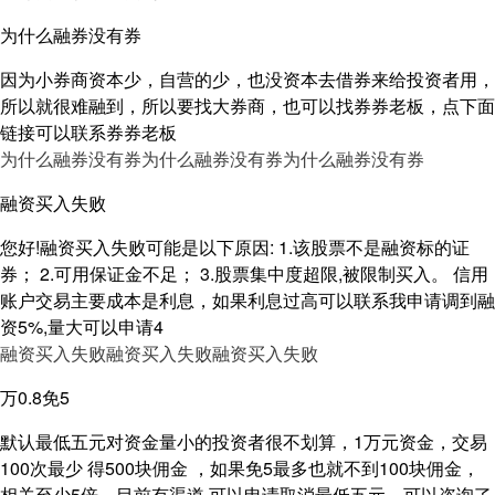
为什么融券没有券
因为小券商资本少，自营的少，也没资本去借券来给投资者用，
所以就很难融到，所以要找大券商，也可以找券券老板，点下面
链接可以联系券券老板
为什么融券没有券
为什么融券没有券
为什么融券没有券
融资买入失败
您好!融资买入失败可能是以下原因: 1.该股票不是融资标的证
券； 2.可用保证金不足； 3.股票集中度超限,被限制买入。 信用
账户交易主要成本是利息，如果利息过高可以联系我申请调到融
资5%,量大可以申请4
融资买入失败
融资买入失败
融资买入失败
万0.8免5
默认最低五元对资金量小的投资者很不划算，1万元资金，交易
100次最少 得500块佣金 ，如果免5最多也就不到100块佣金，
相关至少5倍，目前有渠道 可以申请取消最低五元，可以咨询了