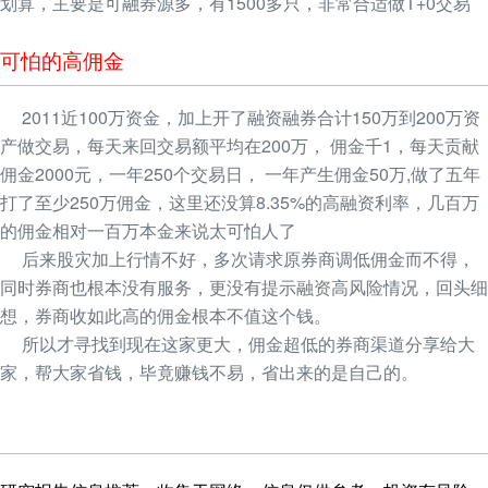
划算，主要是可融券源多，有1500多只，非常合适做T+0交易
可怕的高佣金
2011近100万资金，加上开了融资融券合计150万到200万资
产做交易，每天来回交易额平均在200万， 佣金千1，每天贡献
佣金2000元，一年250个交易日， 一年产生佣金50万,做了五年
打了至少250万佣金，这里还没算8.35%的高融资利率，几百万
的佣金相对一百万本金来说太可怕人了
后来股灾加上行情不好，多次请求原券商调低佣金而不得，
同时券商也根本没有服务，更没有提示融资高风险情况，回头细
想，券商收如此高的佣金根本不值这个钱。
所以才寻找到现在这家更大，佣金超低的券商渠道分享给大
家，帮大家省钱，毕竟赚钱不易，省出来的是自己的。