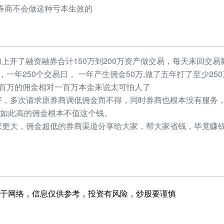
券商不会做这种亏本生效的
加上开了融资融券合计150万到200万资产做交易，每天来回交易额
元，一年250个交易日， 一年产生佣金50万,做了五年打了至少2
，几百万的佣金相对一百万本金来说太可怕人了
，多次请求原券商调低佣金而不得，同时券商也根本没有服务，
如此高的佣金根本不值这个钱。
更大，佣金超低的券商渠道分享给大家，帮大家省钱，毕竟赚钱
于网络，信息仅供参考，投资有风险，炒股要谨慎