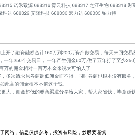
688315 诺禾致源 688316 青云科技 688317 之江生物 688318 
 深科达 688329 艾隆科技 688330 宏力达 688333 铂力特
加上开了融资融券合计150万到200万资产做交易，每天来回交易额
元，一年250个交易日， 一年产生佣金50万,做了五年打了至少2
，几百万的佣金相对一百万本金来说太可怕人了
，多次请求原券商调低佣金而不得，同时券商也根本没有服务，
如此高的佣金根本不值这个钱。
更大，佣金超低的券商渠道分享给大家，帮大家省钱，毕竟赚钱
于网络，信息仅供参考，投资有风险，炒股要谨慎