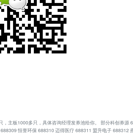
，主板1000多只，具体咨询经理发券池给你。 部分科创券源 6883
688309 恒誉环保 688310 迈得医疗 688311 盟升电子 688312