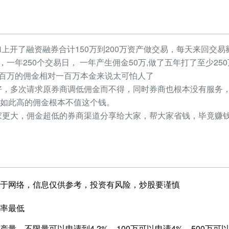
加上开了融资融券合计150万到200万资产做交易，每天来回交易额
元，一年250个交易日， 一年产生佣金50万,做了五年打了至少2
，几百万的佣金相对一百万本金来说太可怕人了
，多次请求原券商调低佣金而不得，同时券商也根本没有服务，
如此高的佣金根本不值这个钱。
更大，佣金超低的券商渠道分享给大家，帮大家省钱，毕竟赚钱
于网络，信息仅供参考，投资有风险，炒股要谨慎
率最低
量，不限量可以申请到4.2%，100万可以申请4%，500万可以申