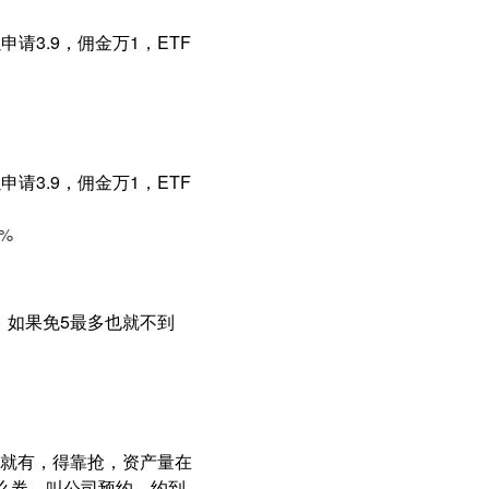
请3.9，佣金万1，ETF
请3.9，佣金万1，ETF
%
 ，如果免5最多也就不到
就有，得靠抢，资产量在
什么券，叫公司预约，约到