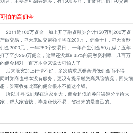
划算，主要是可融券源多，有1500多只，非常合适做T+0交易
可怕的高佣金
2011近100万资金，加上开了融资融券合计150万到200万资
产做交易，每天来回交易额平均在200万， 佣金千1，每天贡献
佣金2000元，一年250个交易日， 一年产生佣金50万,做了五年
打了至少250万佣金，这里还没算8.35%的高融资利率，几百万
的佣金相对一百万本金来说太可怕人了
后来股灾加上行情不好，多次请求原券商调低佣金而不得，
同时券商也根本没有服务，更没有提示融资高风险情况，回头细
想，券商收如此高的佣金根本不值这个钱。
所以才寻找到现在这家更大，佣金超低的券商渠道分享给大
家，帮大家省钱，毕竟赚钱不易，省出来的是自己的。