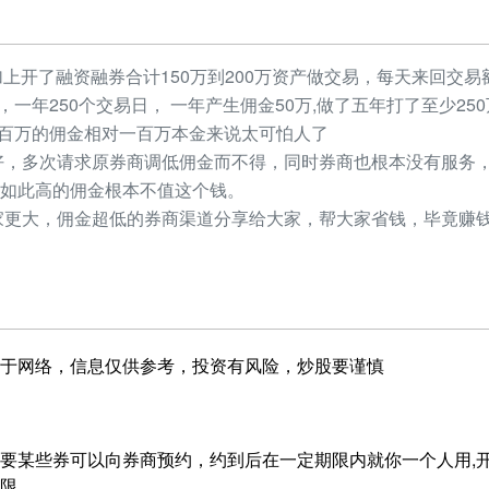
加上开了融资融券合计150万到200万资产做交易，每天来回交易额
元，一年250个交易日， 一年产生佣金50万,做了五年打了至少2
，几百万的佣金相对一百万本金来说太可怕人了
，多次请求原券商调低佣金而不得，同时券商也根本没有服务，
如此高的佣金根本不值这个钱。
更大，佣金超低的券商渠道分享给大家，帮大家省钱，毕竟赚钱
于网络，信息仅供参考，投资有风险，炒股要谨慎
要某些券可以向券商预约，约到后在一定期限内就你一个人用,开
限