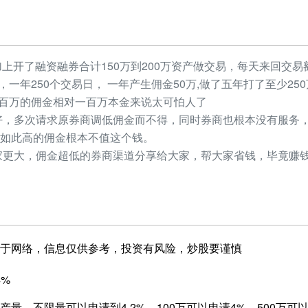
加上开了融资融券合计150万到200万资产做交易，每天来回交易额
元，一年250个交易日， 一年产生佣金50万,做了五年打了至少2
，几百万的佣金相对一百万本金来说太可怕人了
，多次请求原券商调低佣金而不得，同时券商也根本没有服务，
如此高的佣金根本不值这个钱。
更大，佣金超低的券商渠道分享给大家，帮大家省钱，毕竟赚钱
于网络，信息仅供参考，投资有风险，炒股要谨慎
4%
量，不限量可以申请到4.2%，100万可以申请4%，500万可以申