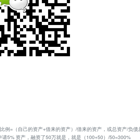
比例=（自己的资产+借来的资产）/借来的资产，或总资产/负债
5% 资产，融资了50万就是，就是（100+50）/50=300%