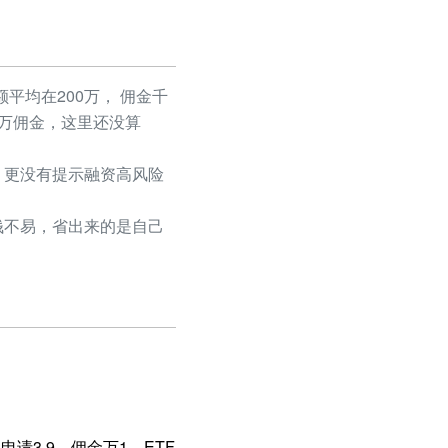
平均在200万， 佣金千
50万佣金，这里还没算
更没有提示融资高风险
不易，省出来的是自己
请3.9，佣金万1，ETF