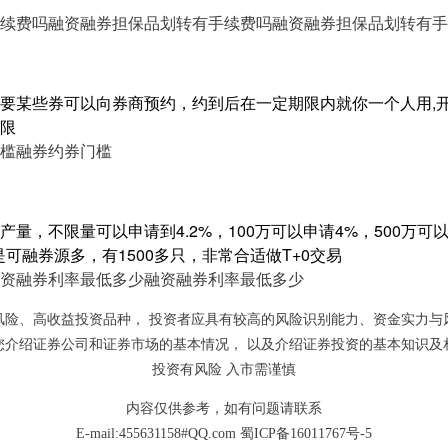
续费吗
融资融券担保品划转有手续费吗
融资融券担保品划转有手
要某些券可以向券商预约，约到后在一定期限内就你一个人用,开
限
槛
融券约券门槛
量，不限量可以申请到4.2%，100万可以申请4%，500万可以申
是可融券源多，有1500多只，非常合适做T+0交易
资融券利率最低多少
融资融券利率最低多少
风险、高收益投资品种， 投资者应具有较高的风险识别能力、资金实力与
您介绍证券公司和证券市场的基本情况， 以及介绍证券投资的基本知识及
投资有风险 入市需谨慎
内容仅供参考，如有问题请联系
E-mail:455631158#QQ.com
蜀ICP备16011767号-5