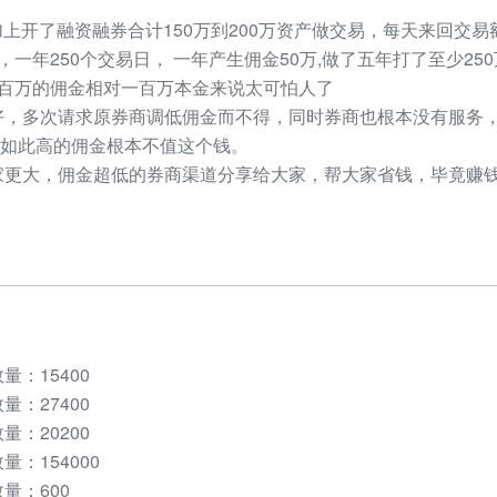
加上开了融资融券合计150万到200万资产做交易，每天来回交易额
元，一年250个交易日， 一年产生佣金50万,做了五年打了至少2
，几百万的佣金相对一百万本金来说太可怕人了
，多次请求原券商调低佣金而不得，同时券商也根本没有服务，
如此高的佣金根本不值这个钱。
更大，佣金超低的券商渠道分享给大家，帮大家省钱，毕竟赚钱
：15400
：27400
：20200
：154000
量：600